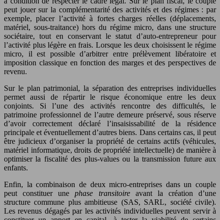
à condition de respecter le cadre légal. Sur le plan fiscal, le couple
peut jouer sur la complémentarité des activités et des régimes : par
exemple, placer l’activité à fortes charges réelles (déplacements,
matériel, sous-traitance) hors du régime micro, dans une structure
sociétaire, tout en conservant le statut d’auto-entrepreneur pour
l’activité plus légère en frais. Lorsque les deux choisissent le régime
micro, il est possible d’arbitrer entre prélèvement libératoire et
imposition classique en fonction des marges et des perspectives de
revenu.
Sur le plan patrimonial, la séparation des entreprises individuelles
permet aussi de répartir le risque économique entre les deux
conjoints. Si l’une des activités rencontre des difficultés, le
patrimoine professionnel de l’autre demeure préservé, sous réserve
d’avoir correctement déclaré l’insaisissabilité de la résidence
principale et éventuellement d’autres biens. Dans certains cas, il peut
être judicieux d’organiser la propriété de certains actifs (véhicules,
matériel informatique, droits de propriété intellectuelle) de manière à
optimiser la fiscalité des plus-values ou la transmission future aux
enfants.
Enfin, la combinaison de deux micro-entreprises dans un couple
peut constituer une
phase transitoire
avant la création d’une
structure commune plus ambitieuse (SAS, SARL, société civile).
Les revenus dégagés par les activités individuelles peuvent servir à
constituer un apport en capital, à tester la viabilité de certains