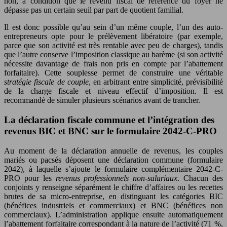
non, à condition que le revenu fiscal de référence du foyer ne
dépasse pas un certain seuil par part de quotient familial.
Il est donc possible qu’au sein d’un même couple, l’un des auto-
entrepreneurs opte pour le prélèvement libératoire (par exemple,
parce que son activité est très rentable avec peu de charges), tandis
que l’autre conserve l’imposition classique au barème (si son activité
nécessite davantage de frais non pris en compte par l’abattement
forfaitaire). Cette souplesse permet de construire une véritable
stratégie fiscale de couple
, en arbitrant entre simplicité, prévisibilité
de la charge fiscale et niveau effectif d’imposition. Il est
recommandé de simuler plusieurs scénarios avant de trancher.
La déclaration fiscale commune et l’intégration des
revenus BIC et BNC sur le formulaire 2042-C-PRO
Au moment de la déclaration annuelle de revenus, les couples
mariés ou pacsés déposent une déclaration commune (formulaire
2042), à laquelle s’ajoute le formulaire complémentaire 2042-C-
PRO pour les
revenus professionnels non-salariaux
. Chacun des
conjoints y renseigne séparément le chiffre d’affaires ou les recettes
brutes de sa micro-entreprise, en distinguant les catégories BIC
(bénéfices industriels et commerciaux) et BNC (bénéfices non
commerciaux). L’administration applique ensuite automatiquement
l’abattement forfaitaire correspondant à la nature de l’activité (71 %,