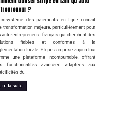
mment utiliser stripe en tant qu’auto
trepreneur ?
écosystème des paiements en ligne connaît
e transformation majeure, particulièrement pour
s auto-entrepreneurs français qui cherchent des
olutions fiables et conformes à la
glementation locale. Stripe s’impose aujourd’hui
mme une plateforme incontournable, offrant
s fonctionnalités avancées adaptées aux
écificités du…
Lire la suite