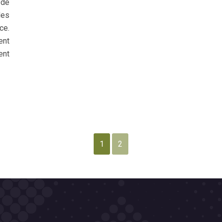
 de
des
ce.
ent
ent
1
2