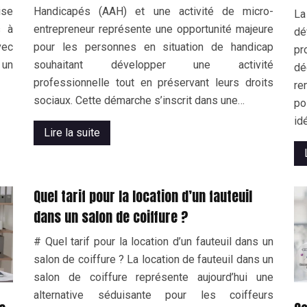
ise
Handicapés (AAH) et une activité de micro-
La
s à
entrepreneur représente une opportunité majeure
dé
vec
pour les personnes en situation de handicap
pr
 un
souhaitant développer une activité
dé
professionnelle tout en préservant leurs droits
re
sociaux. Cette démarche s’inscrit dans une…
po
id
Lire la suite
Quel tarif pour la location d’un fauteuil
dans un salon de coiffure ?
# Quel tarif pour la location d’un fauteuil dans un
salon de coiffure ? La location de fauteuil dans un
salon de coiffure représente aujourd’hui une
alternative séduisante pour les coiffeurs