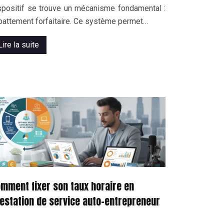
spositif se trouve un mécanisme fondamental :
abattement forfaitaire. Ce système permet…
Lire la suite
mment fixer son taux horaire en
estation de service auto-entrepreneur