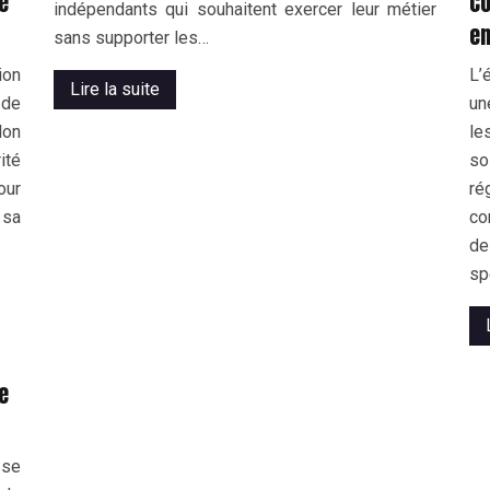
e
Co
indépendants qui souhaitent exercer leur métier
en
sans supporter les…
ion
L’
Lire la suite
 de
un
lon
le
ité
s
our
ré
 sa
co
de
sp
e
 se