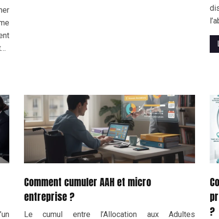
di
ner
l’
ême
ent
t…
Comment cumuler AAH et micro
Co
entreprise ?
pr
?
’un
Le cumul entre l’Allocation aux Adultes