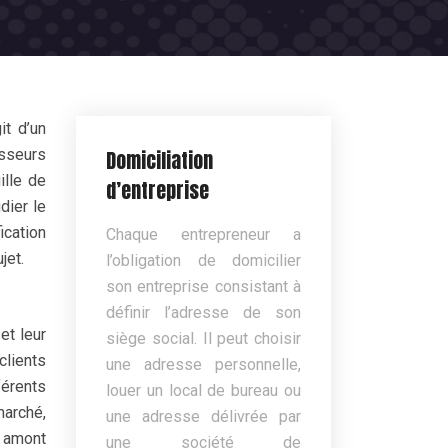
it d’un
isseurs
Domiciliation
ille de
d’entreprise
dier le
ication
Chaque entrepreneur a
jet.
l’obligation de domicilier
son entreprise consistant à
définir l’adresse de son
et leur
siège social. Il peut choisir
lients
une adresse personnelle,
férents
louer un local de bureau ou
marché,
une adresse délivrée par
e amont
une société de