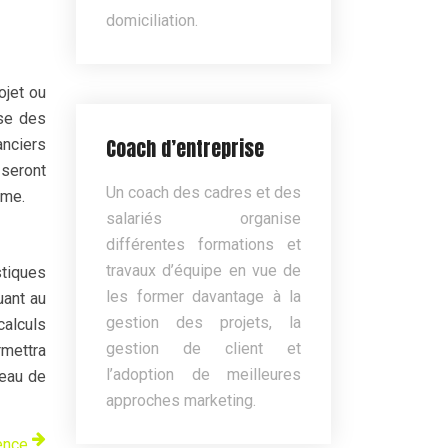
domiciliation.
ojet ou
èse des
Coach d’entreprise
anciers
 seront
Un coach des cadres et des
rme.
salariés organise
différentes formations et
travaux d’équipe en vue de
stiques
les former davantage à la
uant au
gestion des projets, la
alculs
gestion de client et
rmettra
l’adoption de meilleures
veau de
approches marketing.
ence