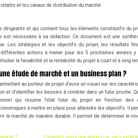
istants et les canaux de distribution du marché.
 dirigeants et qui contient tous les éléments constitutifs du pr
le est nécessaire à sa rédaction. Ce document est une synth
ise. Les stratégies et les objectifs du projet, les résultats fin
s différentes actions à mener pour les 5 prochaines années y
ier la faisabilité et la rentabilité du projet à court et à long te
e une étude de marché et un business plan ?
rmettant au porteur de projet d’avoir un visuel sur les caractéri
on et d’identifier les besoins à combler dans un futur proche. Q
onnel qui résume l’état futur du projet en fonction des c
économiques à mettre en place pour atteindre les objectifs. Il pe
rir le marché de manière durable. Il permet de déterminer le ni
alarial ?
Comment ouvrir une entreprise sans expéri